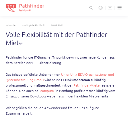
I
s
Industrie
von Sophia Fischhold
10.02.2021
Volle Flexibilität mit der Pathfinder
Miete
Pathfinder für die IT-Branche! Tripunkt gewinnt zwei neue Kunden aus
dem Bereich der IT – Dienstleistung.
Das inhabergeführte Unternehmen
Unior Unix EDV-Organisations- und
Systembetreuung GmbH
wird seine
IT-Dokumentation
zukünftig
professionell und maßgeschneidert mit der
Pathfinder-Miete
realisieren
können. Und auch bei
compumi
in Hamburg profitiert man künftig vom
Einsatz unseres Dokutools – ebenfalls in der flexiblen Mietvariante.
Wir begrüßen die neuen Anwender und freuen uns auf gute
Zusammenarbeit.